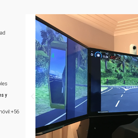
dad
bles
es y
móvil:+56